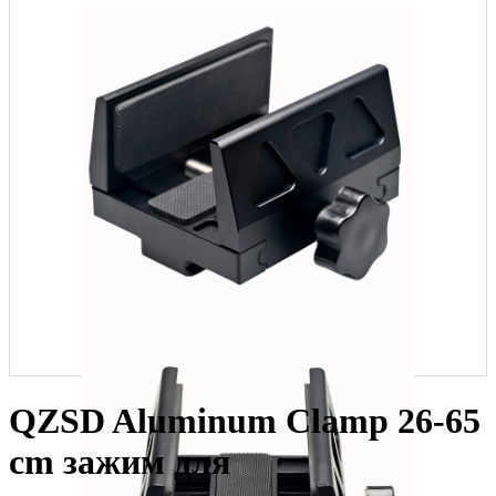
QZSD Aluminum Clamp 26-65
cm зажим для