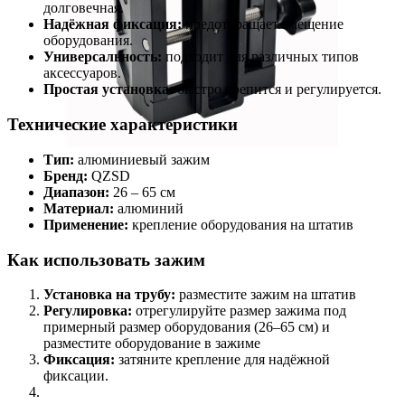
долговечная.
Надёжная фиксация:
предотвращает смещение
оборудования.
Универсальность:
подходит для различных типов
аксессуаров.
Простая установка:
быстро крепится и регулируется.
Технические характеристики
Тип:
алюминиевый зажим
Бренд:
QZSD
Диапазон:
26 – 65 см
Материал:
алюминий
Применение:
крепление оборудования на штатив
Как использовать зажим
Установка на трубу:
разместите зажим на штатив
Регулировка:
отрегулируйте размер зажима под
примерный размер оборудования (26–65 см) и
разместите оборудование в зажиме
Фиксация:
затяните крепление для надёжной
фиксации.