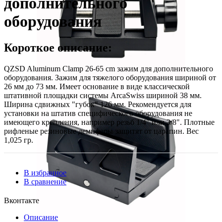
дополнительного
оборудования
Короткое описание:
QZSD Aluminum Clamp 26-65 cm зажим для дополнительного
оборудования. Зажим для тяжелого оборудования шириной от
26 мм до 73 мм. Имеет основание в виде классической
штативной площадки системы ArcaSwiss шириной 38 мм.
Ширина сдвижных "губок" 126 мм. Рекомендуется для
установки на штатив специфического оборудования не
имеющего крепления, например резьб 1/4" или 3/8". Плотные
рифленые резиновые демпферы защитят от царапин. Вес
1,025 гр.
В избранное
В сравнение
Вконтакте
Описание