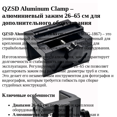
QZSD Aluminum Clamp –
алюминиевый зажим 26–65 см для
дополнительного оборудования
QZSD Aluminum Clamp 26-65 cm
(артикул MTG-1867) – это
универсальный алюминиевый зажим, предназначенный для
крепления дополнительного на штатив. Подходит для
страйкбольного оружия, биноклей и прочего оборудования.
Изготовленный из прочного алюминия, зажим гарантирует
долговечность и стабильность при интенсивной
эксплуатации. Регулируемый диапазон 26–65 см позволяет
адаптировать зажим под различные диаметры труб и стоек.
Это делает его незаменимым инструментом для фотографов и
видеографов, которым требуется гибкость при сборке
студийных конструкций.
Ключевые особенности
Диапазон 26–65 см:
подходит для крепления
оборудования в данных пределах.
Алюминиевая конструкция:
лёгкая, прочная и