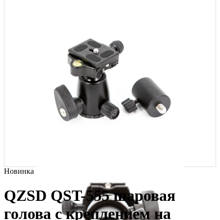
Новинка
QZSD QST-555 шаровая
голова с креплением на