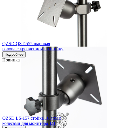
QZSD QST-555 шаровая
голова с креплением на стойку
Подробнее
Новинка
QZSD LS-157 стойка 160 см с
колесами для монитора ТВ