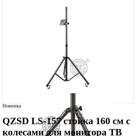
Новинка
QZSD LS-157 стойка 160 см с
колесами для монитора ТВ