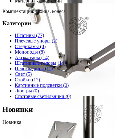
Материал - алюминий
Комплектация: стойка, колеса
Категории
Штативы
(77)
Плечевые упоры
(2)
Стедикамы
(0)
Моноподы
(8)
Аксессуары
(14)
Штативные головы
(14)
Перекладины
(11)
Свет
(5)
Стойки
(12)
Картинные подсветки
(0)
Люстры
(0)
Спотовые светильники
(0)
Новинки
Новинка