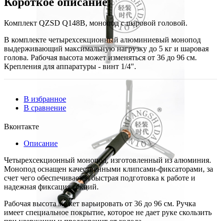
Короткое описание:
Комплект QZSD Q148B, монопод с шаровой головой.
В комплекте четырехсекционный алюминиевый монопод
выдерживающий максимальную нагрузку до 5 кг и шаровая
голова. Рабочая высота может изменяться от 36 до 96 см.
Крепления для аппаратуры - винт 1/4".
В избранное
В сравнение
Вконтакте
Описание
Четырехсекционный монопод, изготовленный из алюминия.
Монопод оснащен качественными клипсами-фиксаторами, за
счет чего обеспечивается быстрая подготовка к работе и
надежная фиксация секций.
Рабочая высота может варьировать от 36 до 96 см. Ручка
имеет специальное покрытие, которое не дает руке скользить