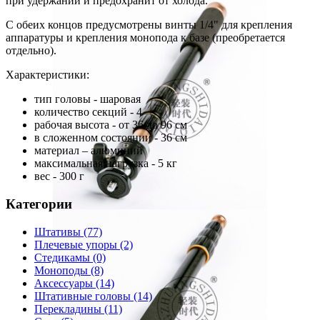
при удержании и предохранит от холода.
С обеих концов предусмотрены винты 1/4" для крепления
аппаратуры и крепления монопода к базе (преобретается
отдельно).
Характеристики:
тип головы - шаровая
количество секций - 4
рабочая высота - от 36 до 96 см
в сложенном состоянии - 36 см
материал – алюминий
максимальная нагрузка - 5 кг
вес - 300 г
Категории
Штативы
(77)
Плечевые упоры
(2)
Стедикамы
(0)
Моноподы
(8)
Аксессуары
(14)
Штативные головы
(14)
Перекладины
(11)