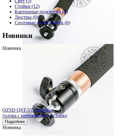
Свет
(5)
Стойки
(12)
Картинные подсветки
(0)
Люстры
(0)
Спотовые светильники
(0)
Новинки
Новинка
QZSD QST-555 шаровая
голова с креплением на стойку
Подробнее
Новинка