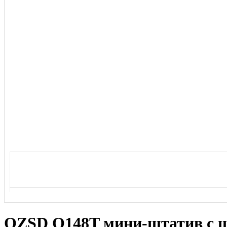
QZSD Q148T мини-штатив с ш