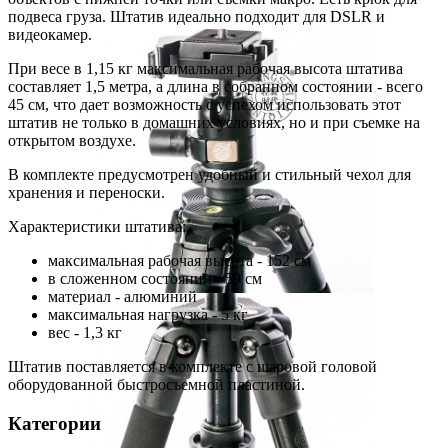
подвеса груза.
Штатив идеально подходит для DSLR и
видеокамер.
При весе в 1,15 кг максимальная рабочая высота штатива
составляет 1,5 метра, а длина в собранном состоянии - всего
45 см, что дает возможность с успехом использовать этот
штатив не только в домашних условиях, но и при съемке на
открытом воздухе.
В комплекте предусмотрен удобный и стильный чехол для
хранения и переноски.
Характеристики штатива:
максимальная рабочая высота - 152 см
в сложенном состоянии - 59 см
материал - алюминий
максимальная нагрузка - 5 кг
вес - 1,3 кг
Штатив поставляется в комплекте с шаровой головой
оборудованной быстросъемной пластиной.
Категории