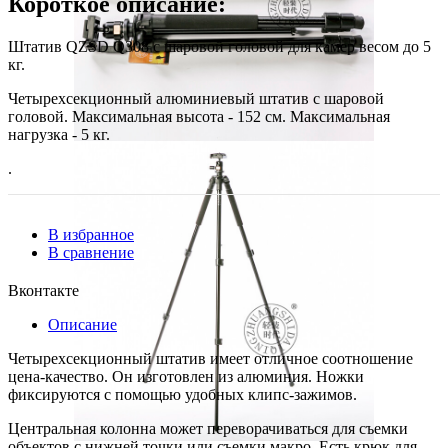
Короткое описание:
Штатив QZSD Q308 с шаровой головой для камер весом до 5
кг.
Четырехсекционный алюминиевый штатив с шаровой
головой. Максимальная высота - 152 см. Максимальная
нагрузка - 5 кг.
.
В избранное
В сравнение
Вконтакте
Описание
Четырехсекционный штатив имеет отличное соотношение
цена-качество. Он изготовлен из алюминия.
Ножки
фиксируются с помощью удобных клипс-зажимов.
Центральная колонна может переворачиваться для съемки
объектов с нижней точки или съемки макро
.
Есть крюк для