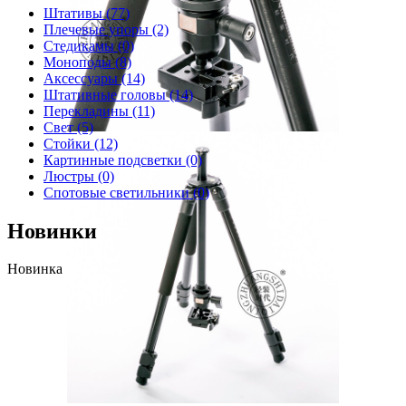
Штативы
(77)
Плечевые упоры
(2)
Стедикамы
(0)
Моноподы
(8)
Аксессуары
(14)
Штативные головы
(14)
Перекладины
(11)
Свет
(5)
Стойки
(12)
Картинные подсветки
(0)
Люстры
(0)
Спотовые светильники
(0)
Новинки
Новинка