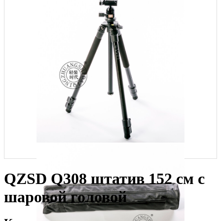
QZSD Q308 штатив 152 см с
шаровой головой