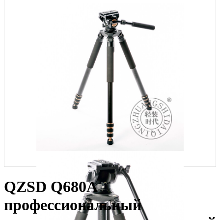
QZSD Q680A
профессиональный