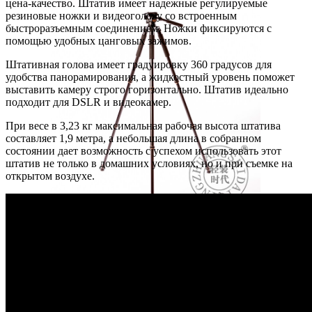
цена-качество. Штатив имеет надежные регулируемые
резиновые ножки и видеоголову со встроенным
быстроразъемным соединением. Ножки фиксируются с
помощью удобных цанговых зажимов.
Штативная голова имеет градуировку 360 градусов для
удобства панорамирования, а жидкостный уровень поможет
выставить камеру строго горизонтально. Штатив идеально
подходит для DSLR и видеокамер.
При весе в 3,23 кг максимальная рабочая высота штатива
составляет 1,9 метра, а небольшая длина в собранном
состоянии дает возможность с успехом использовать этот
штатив не только в домашних условиях, но и при съемке на
открытом воздухе.