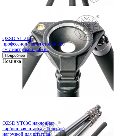
QZSD SL-214
профессиональная стойка 220
см с нагрузкой до 5 кг
Подробнее
Новинка
QZSD YT03C наклонная
карбоновая штанга с большой
нагрузкой для штатива