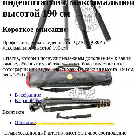
видеоштатив с максимальной
высотой 190 см
Короткое описание:
Профессиональный видеоштатив QZSD Q680A с
максимальной высотой 190 см.
Штатив, который послужит надежным дополнением к вашей
камере, обеспечит удобство съемки и более качественные
фотографии или видео. Максимальная рабочая высота -190 см,
вес - 3230 г.
В избранное
В сравнение
Вконтакте
Описание
Четырехсекционный штатив имеет отличное соотношение