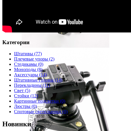
Категории
Штативы
(77)
Плечевые упоры
(2)
Стедикамы
(0)
Моноподы
(8)
Аксессуары
(14)
Штативные головы
(14)
Перекладины
(11)
Свет
(5)
Стойки
(12)
Картинные подсветки
(0)
Люстры
(0)
Спотовые светильники
(0)
Новинки