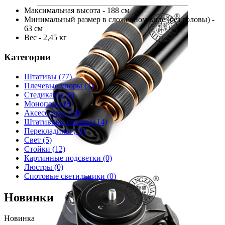
Максимальная высота - 188 см
Минимальный размер в сложенном виде (без головы) -
63 см
Вес - 2,45 кг
Категории
Штативы
(77)
Плечевые упоры
(2)
Стедикамы
(0)
Моноподы
(8)
Аксессуары
(14)
Штативные головы
(14)
Перекладины
(11)
Свет
(5)
Стойки
(12)
Картинные подсветки
(0)
Люстры
(0)
Спотовые светильники
(0)
Новинки
Новинка