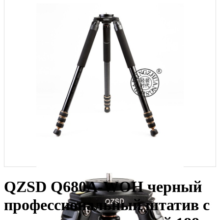
QZSD Q680A-WOH черный
профессиональный штатив с