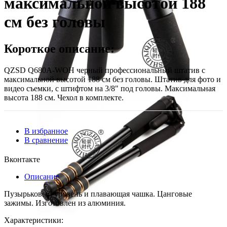
максимальной высотой 188
см без головы
Короткое описание:
QZSD Q680A-WOH черный профессиональный штатив с
максимальной высотой 188 см без головы. Штатив для фото и
видео съемки, с штифтом на 3/8" под головы. Максимальная
высота 188 см. Чехол в комплекте.
В избранное
В сравнение
Вконтакте
Описание
Пузырьковый уровень и плавающая чашка. Цанговые
зажимы. Изготовлен из алюминия.
Характеристики: