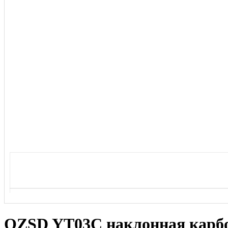
QZSD YT03C наклонная карбо